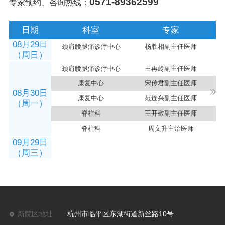
0571-89362599
专家预约、咨询热线：
日期
科室
专家
08月29日
颈肩腰腿痛诊疗中心
杨胜相副主任医师
（周日）
颈肩腰腿痛诊疗中心
王再岭副主任医师
康复中心
宋传君副主任医师
08月30日
康复中心
范连兴副主任医师
（周一）
脊柱科
王开敬副主任医师
脊柱科
周文升主治医师
09月29日
（周三）
新院区地址
杭州市临平区东湖街道新丝路10号